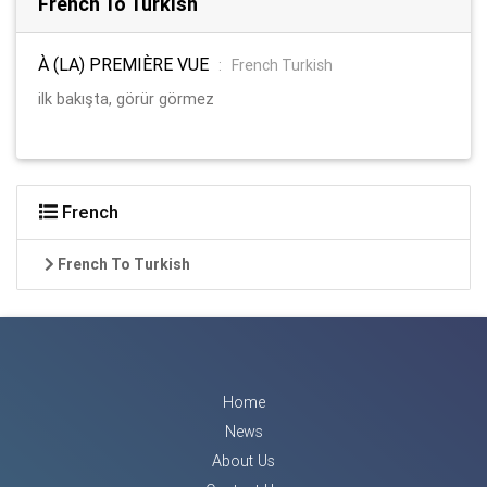
French To Turkish
À (LA) PREMIÈRE VUE
:
French Turkish
ilk bakışta, görür görmez
French
French To Turkish
Home
News
About Us