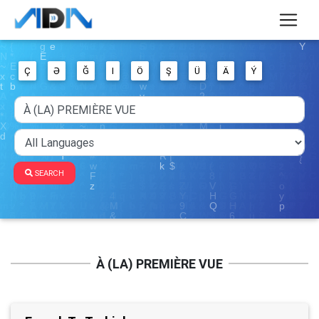
Ç
Ə
Ğ
I
Ö
Ş
Ü
Ä
Ý
SEARCH
À (LA) PREMIÈRE VUE