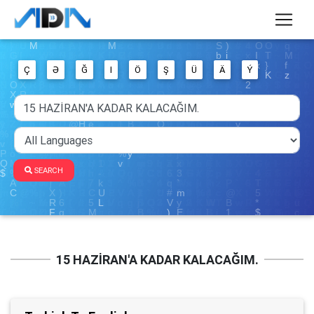
Ç
Ə
Ğ
I
Ö
Ş
Ü
Ä
Ý
SEARCH
15 HAZİRAN'A KADAR KALACAĞIM.