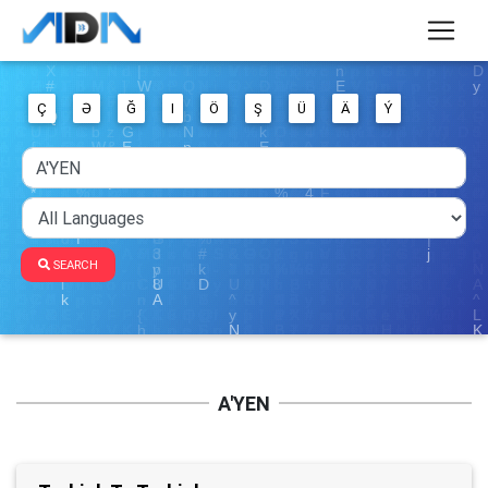
Ç
Ə
Ğ
I
Ö
Ş
Ü
Ä
Ý
SEARCH
A'YEN