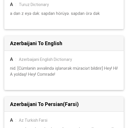
A
:
Turuz Dictionary
a dan z eyə dək: sapdan hörüyə. sapdan örə dək
Azerbaijani To English
A
:
Azerbaijani English Dictionary
nid. [Cümlənin əvvəlində işlənərək müraciət bildirir] Hey! Hi!
A yoldaş! Hey! Comrade!
Azerbaijani To Persian(Farsi)
A
:
Az Turkish Farsi