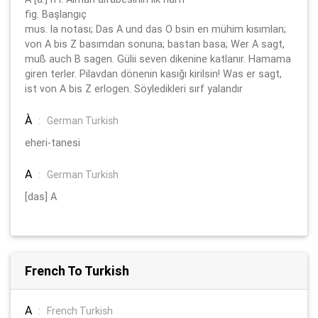
fig. Başlangıç
mus. la notası; Das A und das O bsin en mühim kısımlan;
von A bis Z basımdan sonuna; bastan basa; Wer A sagt,
muß auch B sagen. Gülii seven dikenine katlanır. Hamama
giren terler. Pilavdan dönenin kasığı kirilsin! Was er sagt,
ist von A bis Z erlogen. Söyledikleri sırf yalandır
À
:
German Turkish
eheri-tanesi
A
:
German Turkish
[das] A
French To Turkish
A
:
French Turkish