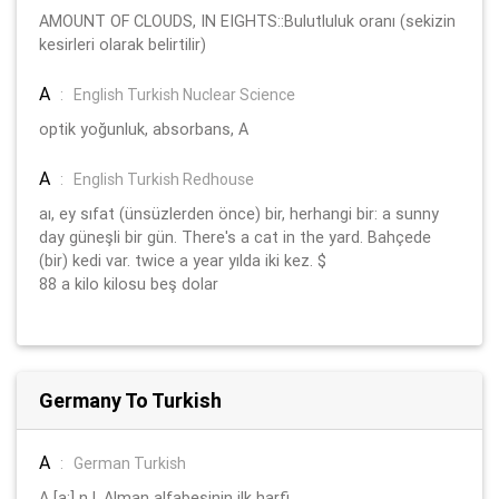
AMOUNT OF CLOUDS, IN EIGHTS::Bulutluluk oranı (sekizin
kesirleri olarak belirtilir)
A
:
English Turkish Nuclear Science
optik yoğunluk, absorbans, A
A
:
English Turkish Redhouse
aı, ey sıfat (ünsüzlerden önce) bir, herhangi bir: a sunny
day güneşli bir gün. There's a cat in the yard. Bahçede
(bir) kedi var. twice a year yılda iki kez. $
88 a kilo kilosu beş dolar
Germany To Turkish
A
:
German Turkish
A [a:] n l. Alman alfabesinin ilk harfi