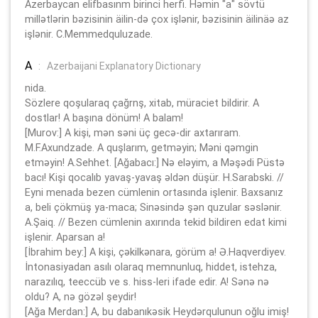
Azerbaycan elifbasınm birinci herfi. Həmin "a" sövtü
millətlərin bəzisinin äilin-də çox işlənir, bəzisinin äilinäə az
işlənir. C.Memmedquluzade.
A
:
Azerbaijani Explanatory Dictionary
nida.
Sözlere qoşularaq çağrnş, xitab, müraciet bildirir. A
dostlar! A başına dönüm! A balam!
[Murov:] A kişi, mən səni üç gecə-dir axtarıram.
M.F.Axundzade. A quşlarım, getməyin; Məni qəmgin
etməyin! A.Sehhet. [Ağabacı:] Nə eləyim, a Məşədi Püstə
bacı! Kişi qocalıb yavaş-yavaş əldən düşür. H.Sarabski. //
Eyni menada bezen cümlenin ortasında işlenir. Baxsanız
a, beli çökmüş ya-maca; Sinəsində şən quzular səslənir.
A.Şaiq. // Bezen cümlenin axırında tekid bildiren edat kimi
işlenir. Aparsan a!
[İbrahim bey:] A kişi, çəkilkənara, görüm a! Ə.Haqverdiyev.
İntonasiyadan asılı olaraq memnunluq, hiddet, istehza,
narazılıq, teeccüb ve s. hiss-leri ifade edir. A! Sənə nə
oldu? A, nə gözəl şeydir!
[Ağa Merdan:] A, bu dabanıkəsik Heydərqulunun oğlu imiş!