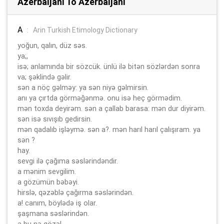
Azerbaijani To Azerbaijani
A
:
Arin Turkish Etimology Dictionary
yoğun, qalın, düz səs.
ya;,
isə; anlamında bir sözcük. ünlü ilə bitən sözlərdən sonra
va; şəklində gəlir.
sən a nöç gəlməy: ya sən niyə gəlmirsin.
anı ya çırtda görməğənmə. onu isə heç görmədim.
mən toxda deyirəm. sən a çallab barasa: mən dur diyirəm.
sən isə sıvışıb gedirsin.
mən qadalıb işləymə. sən a?. mən harıl harıl çalışıram. ya
sən ?
hay.
sevgi ilə çağıma səslərindəndir.
a mənim sevgilim.
a gözümün bəbəyi.
hirslə, qəzəblə çağırma səslərindən.
a! canım, böylədə iş olar.
şaşmana səslərindən.
a bu nə gözəl.