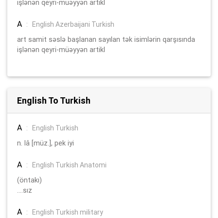
işlənən qeyri-müəyyən artikl
A
:
English Azerbaijani Turkish
art samit səslə başlanan sayılan tək isimlərin qarşısında
işlənən qeyri-müəyyən artikl
English To Turkish
A
:
English Turkish
n. lâ [müz.], pek iyi
A
:
English Turkish Anatomi
(öntakı)
....sız
A
:
English Turkish military