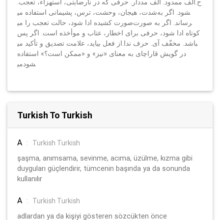
ح.الف ممدود. الف مددار. حرفی که در نارضایتی، استهزاء، تعجب.
شدت، هیجان، و‌‌حشت، ترس، پشیمانی استفاده می‎شود. اگر به
صورت کشیده ادا شود، حالت تعجب را می‎رساند. اگر به صورت
کوتاه ادا شود، حرفی برای اخطار، عتاب و موأخذه است. اگر پس
از فعل بیاید، علامت تصدیق و تأکید می‎باشد. مخفّف آی. حرف ندا.
در گویش قاراچای به معنای «نیز» و «ممکن است؟» استفاده
می‎شود
Turkish To Turkish
A
:
Turkish Turkish
şaşma, anımsama, sevinme, acıma, üzülme, kızma gibi
duyguları güçlendirir, tümcenin başında ya da sonunda
kullanılır
A
:
Turkish Turkish
adlardan ya da kişiyi gösteren sözcükten önce