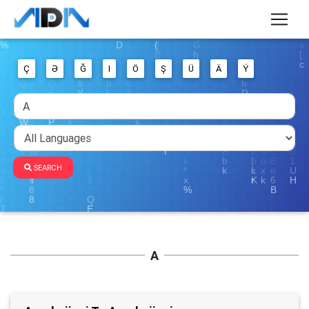
Ç
Ə
Ğ
I
Ö
Ş
Ü
Ä
Ý
SEARCH
A