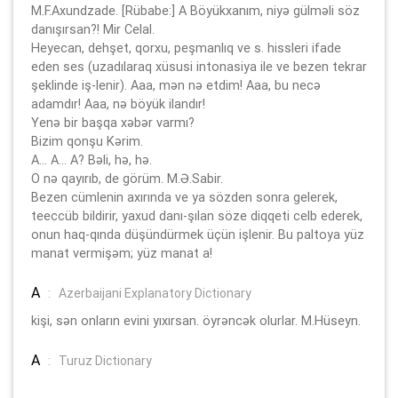
M.F.Axundzade. [Rübabe:] A Böyükxanım, niyə gülməli söz
danışırsan?! Mir Celal.
Heyecan, dehşet, qorxu, peşmanlıq ve s. hissleri ifade
eden ses (uzadılaraq xüsusi intonasiya ile ve bezen tekrar
şeklinde iş-lenir). Aaa, mən nə etdim! Aaa, bu necə
adamdır! Aaa, nə böyük ilandır!
Yenə bir başqa xəbər varmı?
Bizim qonşu Kərim.
A... A... A? Bəli, hə, hə.
O nə qayırıb, de görüm. M.Ə.Sabir.
Bezen cümlenin axırında ve ya sözden sonra gelerek,
teeccüb bildirir, yaxud danı-şılan söze diqqeti celb ederek,
onun haq-qında düşündürmek üçün işlenir. Bu paltoya yüz
manat vermişəm; yüz manat a!
A
:
Azerbaijani Explanatory Dictionary
kişi, sən onların evini yıxırsan. öyrəncək olurlar. M.Hüseyn.
A
:
Turuz Dictionary