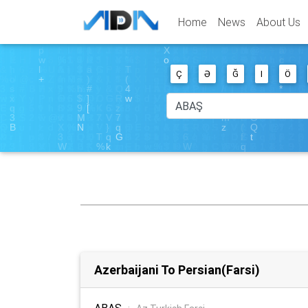
Home
News
About Us
Ç
Ə
Ğ
I
Ö
Azerbaijani To Persian(Farsi)
ABAŞ