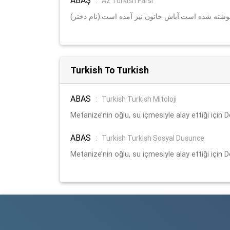
:
Az Turkish Farsi
نوشته شده است.آباش خاتون نیز آمده است.(نام دختر
Turkish To Turkish
ABAS
:
Turkish Turkish Mitoloji
Metanize’nin oğlu, su içmesiyle alay ettiği için 
ABAS
:
Turkish Turkish Sosyal Dusunce
Metanize’nin oğlu, su içmesiyle alay ettiği için 