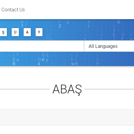
Contact Us
Ş
Ü
Ä
Ý
ABAŞ