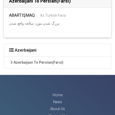
Azerbaijani To Persian(Farsi)
ABARTIŞMAQ
:
Az Turkish Farsi
بزرگ شدن.مورد مبالغه واقع شدن
Azerbaijani
Azerbaijani To Persian(Farsi)
Home
News
About Us