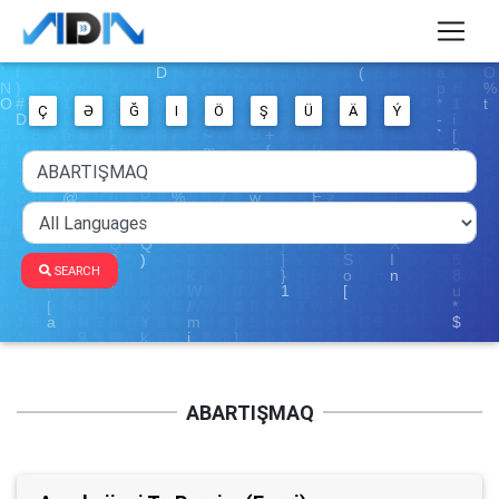
Ç
Ə
Ğ
I
Ö
Ş
Ü
Ä
Ý
SEARCH
ABARTIŞMAQ