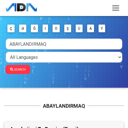
Ç
Ə
Ğ
I
Ö
Ş
Ü
Ä
Ý
SEARCH
ABAYLANDIRMAQ