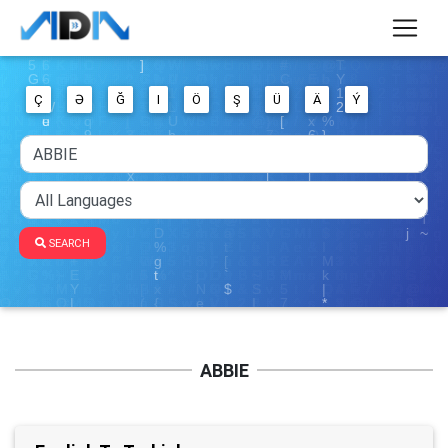
Ç
Ə
Ğ
I
Ö
Ş
Ü
Ä
Ý
SEARCH
ABBIE