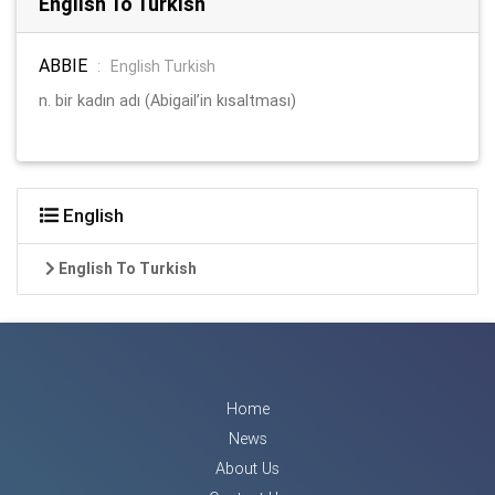
English To Turkish
ABBIE
:
English Turkish
n. bir kadın adı (Abigail’in kısaltması)
English
English To Turkish
Home
News
About Us