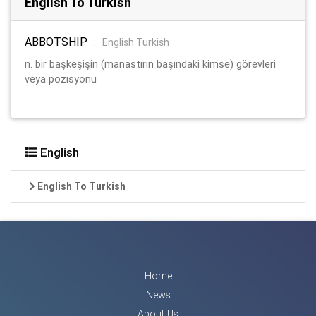
English To Turkish
ABBOTSHIP
:
English Turkish
n. bir başkeşişin (manastırın başındaki kimse) görevleri
veya pozisyonu
English
English To Turkish
Home
News
About Us