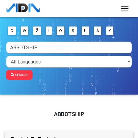
Ç
Ə
Ğ
I
Ö
Ş
Ü
Ä
Ý
SEARCH
ABBOTSHIP