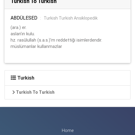
Turkish To Turkish
ABDÜLESED
:
Turkish Turkish Ansiklopedik
(ara.) er.
aslan'ın kulu.
hz. rasûlullah (s.a.s.)'m reddettiği isimlerdendir.
müslümanlar kullanmazlar
Turkish
Turkish To Turkish
Home