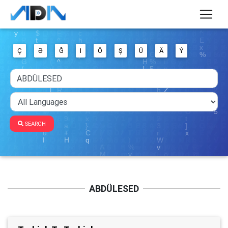
Ç
Ə
Ğ
I
Ö
Ş
Ü
Ä
Ý
SEARCH
ABDÜLESED