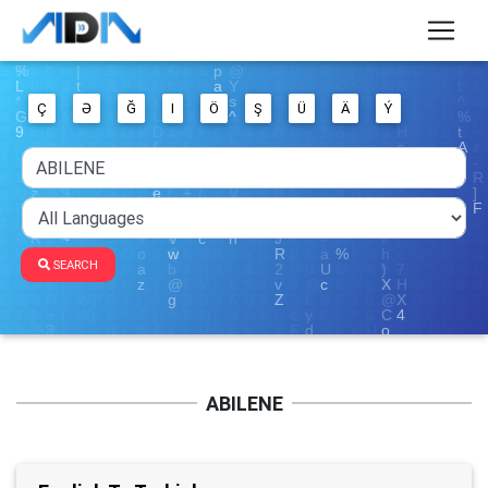
Ç
Ə
Ğ
I
Ö
Ş
Ü
Ä
Ý
SEARCH
ABILENE