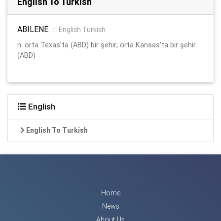
English To Turkish
ABILENE
:
English Turkish
n. orta Texas’ta (ABD) bir şehir; orta Kansas’ta bir şehir
(ABD)
English
English To Turkish
Home
News
About Us