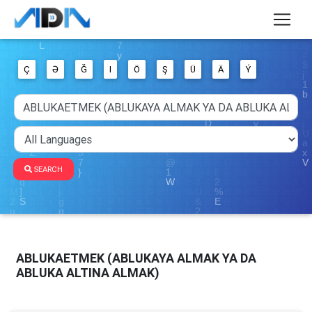
Ç
Ə
Ğ
I
Ö
Ş
Ü
Ä
Ý
SEARCH
ABLUKAETMEK (ABLUKAYA ALMAK YA DA
ABLUKA ALTINA ALMAK)