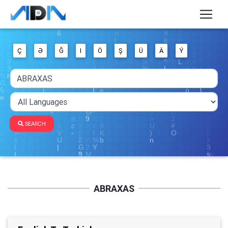
Ç
Ə
Ğ
I
Ö
Ş
Ü
Ä
Ý
SEARCH
ABRAXAS