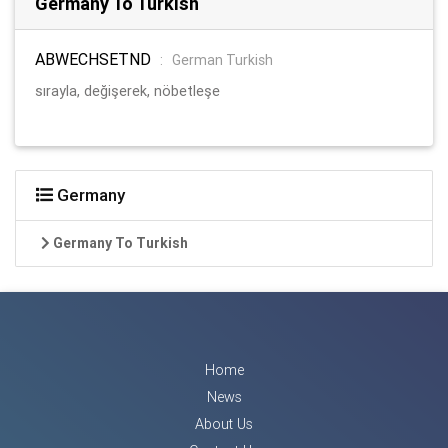
Germany To Turkish
ABWECHSETND
:
German Turkish
sırayla, değişerek, nöbetleşe
Germany
Germany To Turkish
Home
News
About Us