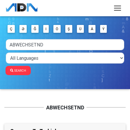
Ç
Ə
Ğ
I
Ö
Ş
Ü
Ä
Ý
SEARCH
ABWECHSETND