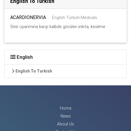
English To Turkish
ACARDIONERVIA
:
English Turkish Medicals
Sinir uyarımına karşı kalbde görülen inkıta, kesilme
English
English To Turkish
Home
News
About Us