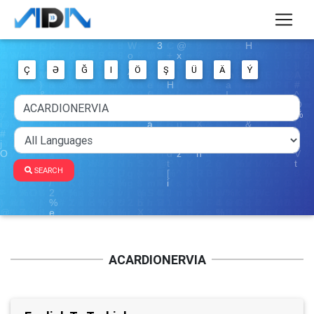
Ç
Ə
Ğ
I
Ö
Ş
Ü
Ä
Ý
SEARCH
ACARDIONERVIA