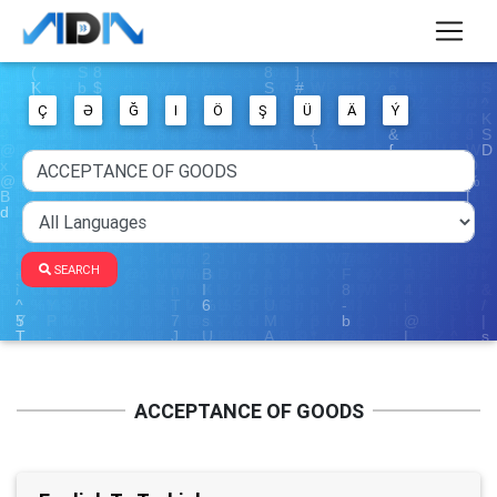
Ç
Ə
Ğ
I
Ö
Ş
Ü
Ä
Ý
SEARCH
ACCEPTANCE OF GOODS