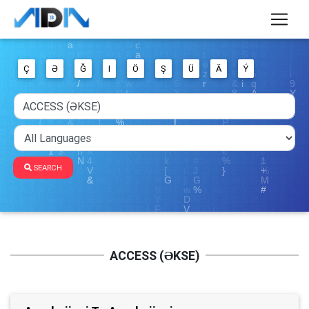
Ç
Ə
Ğ
I
Ö
Ş
Ü
Ä
Ý
SEARCH
ACCESS (ƏKSE)