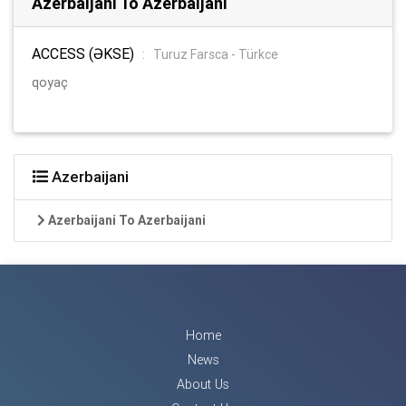
Azerbaijani To Azerbaijani
ACCESS (ƏKSE)
:
Turuz Farsca - Türkce
qoyaç
Azerbaijani
Azerbaijani To Azerbaijani
Home
News
About Us