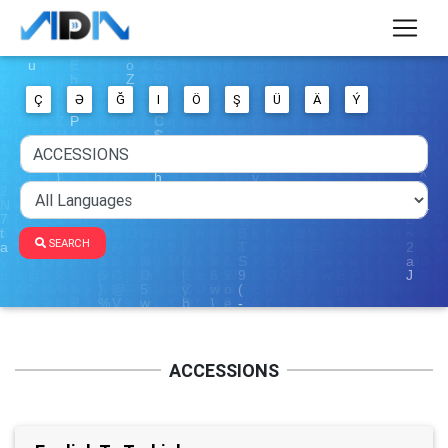
Ç
Ə
Ğ
I
Ö
Ş
Ü
Ä
Ý
SEARCH
ACCESSIONS