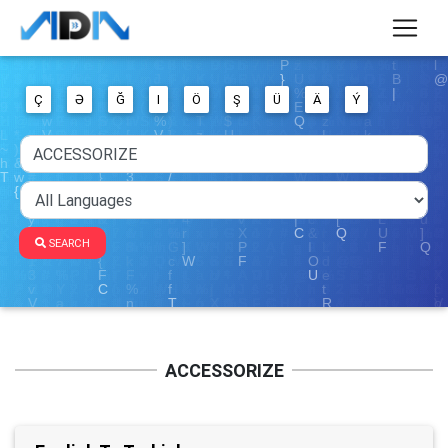
Ç
Ə
Ğ
I
Ö
Ş
Ü
Ä
Ý
SEARCH
ACCESSORIZE