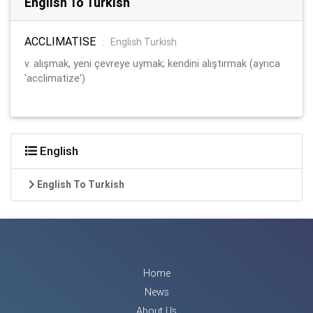
English To Turkish
ACCLIMATISE
:
English Turkish
v. alışmak, yeni çevreye uymak; kendini alıştırmak (ayrıca
'acclimatize')
English
English To Turkish
Home
News
About Us