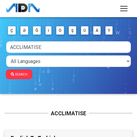
Ç
Ə
Ğ
I
Ö
Ş
Ü
Ä
Ý
SEARCH
ACCLIMATISE