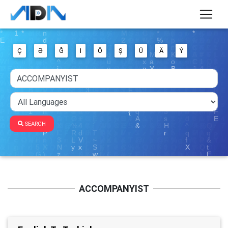
Ç
Ə
Ğ
I
Ö
Ş
Ü
Ä
Ý
SEARCH
ACCOMPANYIST