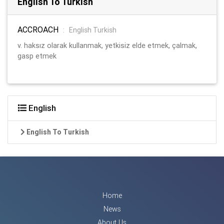
English To Turkish
ACCROACH
:
English Turkish
v. haksız olarak kullanmak, yetkisiz elde etmek, çalmak,
gasp etmek
English
English To Turkish
Home
News
About Us