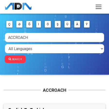
Ç
Ə
Ğ
I
Ö
Ş
Ü
Ä
Ý
SEARCH
ACCROACH