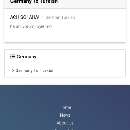
Germany To Turkish
ACH SO! AHA!
:
German Turkish
ha anlıyorum! öyle mi?
Germany
Germany To Turkish
Home
News
About Us