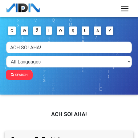
Ç
Ə
Ğ
I
Ö
Ş
Ü
Ä
Ý
SEARCH
ACH SO! AHA!