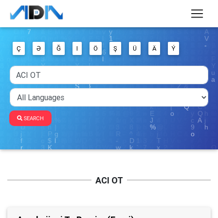
Ç
Ə
Ğ
I
Ö
Ş
Ü
Ä
Ý
SEARCH
ACI OT