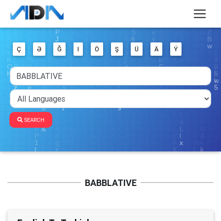
Ç
Ə
Ğ
I
Ö
Ş
Ü
Ä
Ý
SEARCH
BABBLATIVE