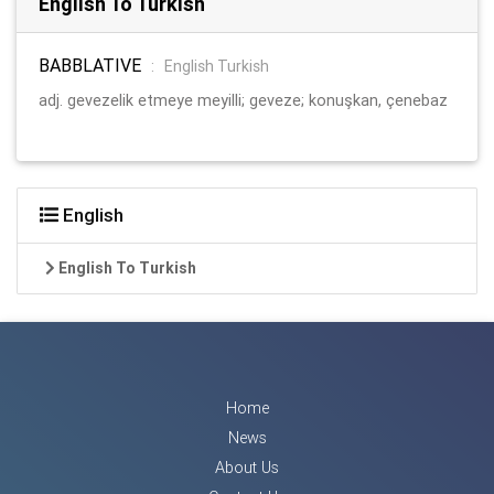
English To Turkish
BABBLATIVE
:
English Turkish
adj. gevezelik etmeye meyilli; geveze; konuşkan, çenebaz
English
English To Turkish
Home
News
About Us