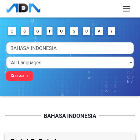
Ç
Ə
Ğ
I
Ö
Ş
Ü
Ä
Ý
SEARCH
BAHASA INDONESIA