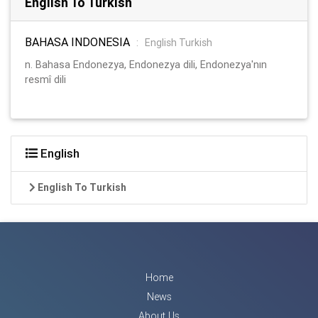
English To Turkish
BAHASA INDONESIA
:
English Turkish
n. Bahasa Endonezya, Endonezya dili, Endonezya'nın
resmî dili
English
English To Turkish
Home
News
About Us