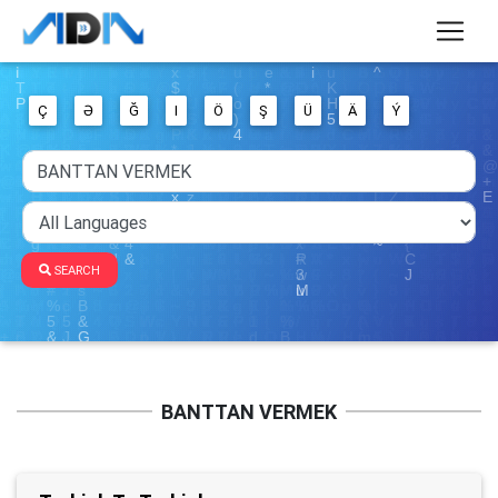
Ç
Ə
Ğ
I
Ö
Ş
Ü
Ä
Ý
SEARCH
BANTTAN VERMEK