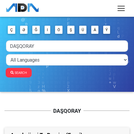
Ç
Ə
Ğ
I
Ö
Ş
Ü
Ä
Ý
SEARCH
DAŞQORAY