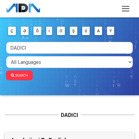
Ç
Ə
Ğ
I
Ö
Ş
Ü
Ä
Ý
SEARCH
DADICI