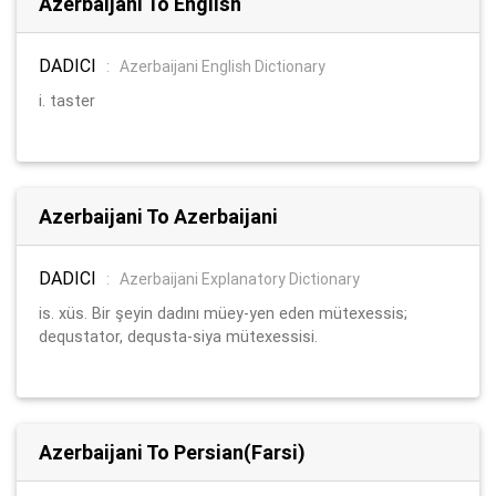
Azerbaijani To English
DADICI
:
Azerbaijani English Dictionary
i. taster
Azerbaijani To Azerbaijani
DADICI
:
Azerbaijani Explanatory Dictionary
is. xüs. Bir şeyin dadını müey-yen eden mütexessis;
dequstator, dequsta-siya mütexessisi.
Azerbaijani To Persian(Farsi)