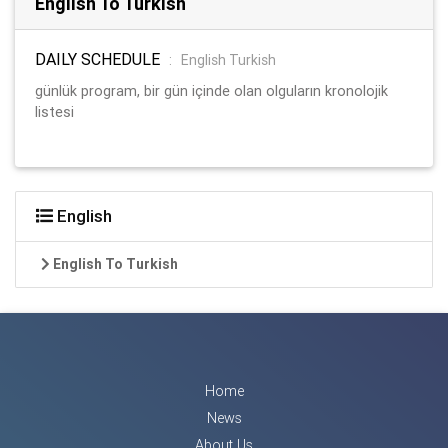
English To Turkish
DAILY SCHEDULE
:
English Turkish
günlük program, bir gün içinde olan olguların kronolojik
listesi
English
English To Turkish
Home
News
About Us