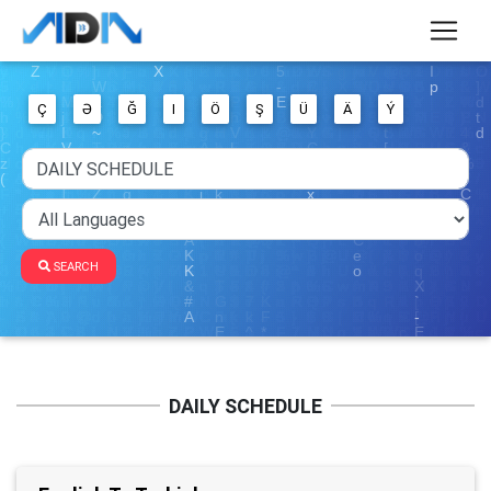
Ç
Ə
Ğ
I
Ö
Ş
Ü
Ä
Ý
SEARCH
DAILY SCHEDULE