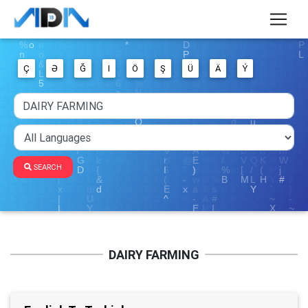
Ç
Ə
Ğ
I
Ö
Ş
Ü
Ä
Ý
SEARCH
DAIRY FARMING