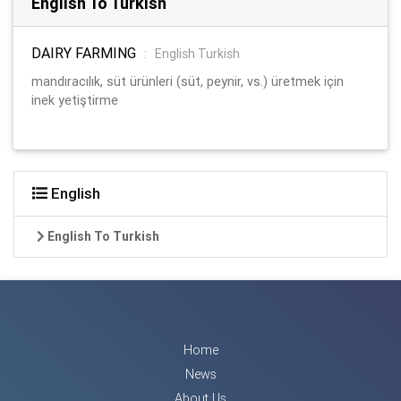
English To Turkish
DAIRY FARMING
:
English Turkish
mandıracılık, süt ürünleri (süt, peynir, vs.) üretmek için
inek yetiştirme
English
English To Turkish
Home
News
About Us