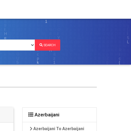
SEARCH
Azerbaijani
Azerbaijani To Azerbaijani