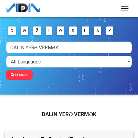
Ç
Ə
Ğ
I
Ö
Ş
Ü
Ä
Ý
SEARCH
DALIN YERƏ VERMƏK