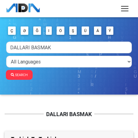
Ç
Ə
Ğ
I
Ö
Ş
Ü
Ä
Ý
SEARCH
DALLARI BASMAK