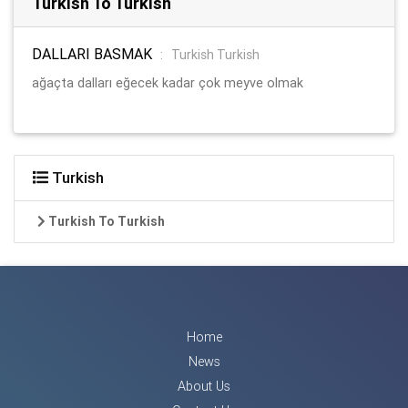
Turkish To Turkish
DALLARI BASMAK
:
Turkish Turkish
ağaçta dalları eğecek kadar çok meyve olmak
Turkish
Turkish To Turkish
Home
News
About Us