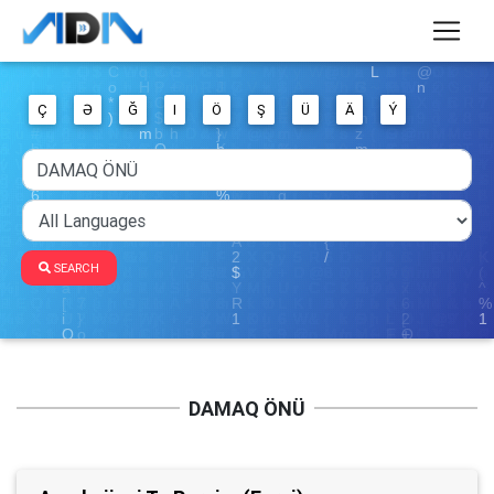
Ç
Ə
Ğ
I
Ö
Ş
Ü
Ä
Ý
SEARCH
DAMAQ ÖNÜ