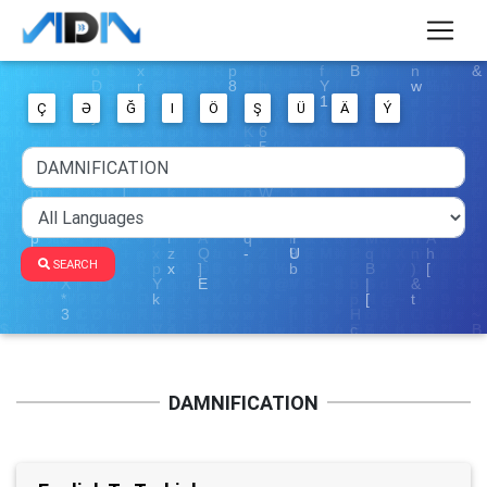
Ç
Ə
Ğ
I
Ö
Ş
Ü
Ä
Ý
SEARCH
DAMNIFICATION