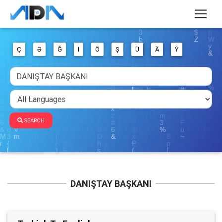
Ç
Ə
Ğ
I
Ö
Ş
Ü
Ä
Ý
SEARCH
DANIŞTAY BAŞKANI