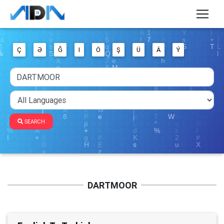
Ç
Ə
Ğ
I
Ö
Ş
Ü
Ä
Ý
SEARCH
DARTMOOR