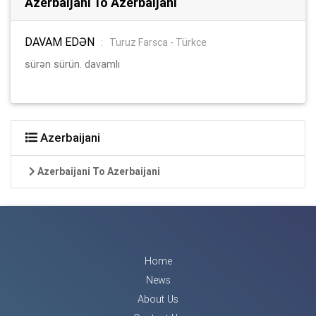
Azerbaijani To Azerbaijani
DAVAM EDƏN
:
Turuz Farsca - Türkce
sürən sürün. davamlı
Azerbaijani
Azerbaijani To Azerbaijani
Home
News
About Us