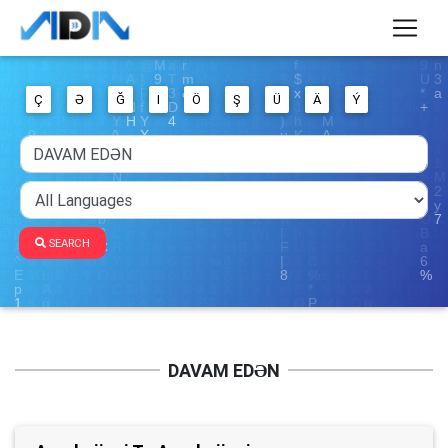
Ç
Ə
Ğ
I
Ö
Ş
Ü
Ä
Ý
SEARCH
DAVAM EDƏN