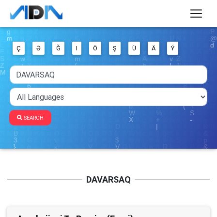
Ç
Ə
Ğ
I
Ö
Ş
Ü
Ä
Ý
SEARCH
DAVARSAQ