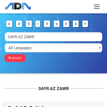
Ç
Ə
Ğ
I
Ö
Ş
Ü
Ä
Ý
SEARCH
DAYR AZ ZAWR