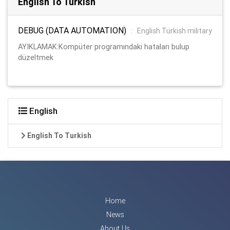
English To Turkish
DEBUG (DATA AUTOMATION)
:
English Turkish military
AYIKLAMAK:Kompüter programındaki hataları bulup
düzeltmek
English
English To Turkish
Home
News
About Us