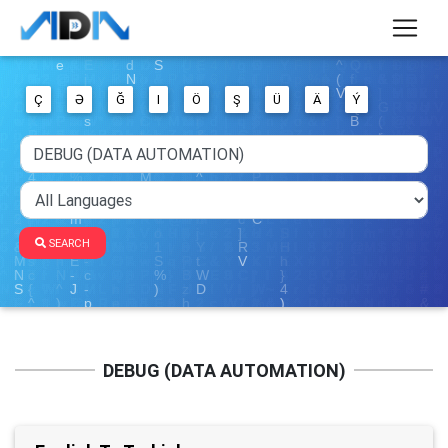
Ç
Ə
Ğ
I
Ö
Ş
Ü
Ä
Ý
SEARCH
DEBUG (DATA AUTOMATION)