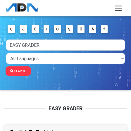
Ç
Ə
Ğ
I
Ö
Ş
Ü
Ä
Ý
SEARCH
EASY GRADER