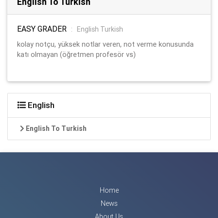
English To Turkish
EASY GRADER
:
English Turkish
kolay notçu, yüksek notlar veren, not verme konusunda
katı olmayan (öğretmen profesör vs)
English
English To Turkish
Home
News
About Us