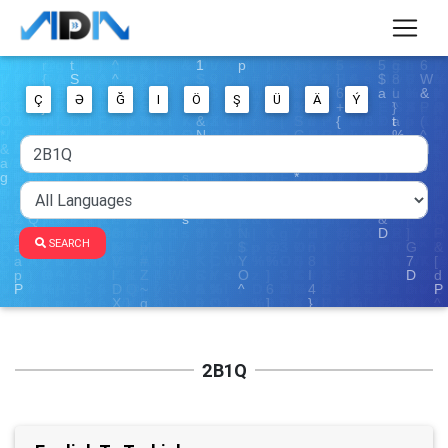
Ç
Ə
Ğ
I
Ö
Ş
Ü
Ä
Ý
SEARCH
2B1Q