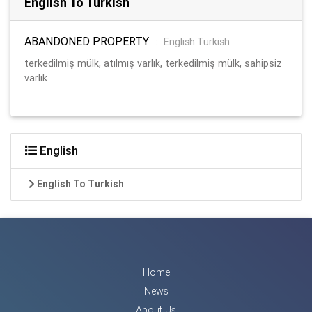
English To Turkish
ABANDONED PROPERTY
:
English Turkish
terkedilmiş mülk, atılmış varlık, terkedilmiş mülk, sahipsiz
varlık
English
English To Turkish
Home
News
About Us