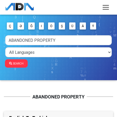
Ç
Ə
Ğ
I
Ö
Ş
Ü
Ä
Ý
SEARCH
ABANDONED PROPERTY