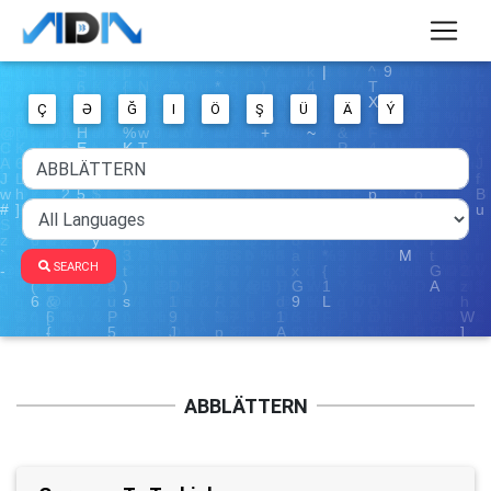
Ç
Ə
Ğ
I
Ö
Ş
Ü
Ä
Ý
SEARCH
ABBLÄTTERN