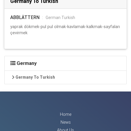
Germany To Turkish
ABBLÄTTERN
:
German Turkish
yaprak dökmek-pul pul olmak-kavlamak-kalkmak-sayfaları
çevirmek
Germany
Germany To Turkish
Home
News
About Us