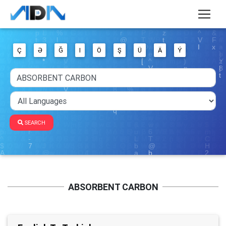
Ç
Ə
Ğ
I
Ö
Ş
Ü
Ä
Ý
SEARCH
ABSORBENT CARBON