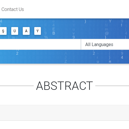
Contact Us
Ş
Ü
Ä
Ý
ABSTRACT