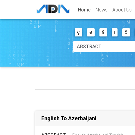
Home
News
About Us
Ç
Ə
Ğ
I
Ö
English To Azerbaijani
ABSTRACT