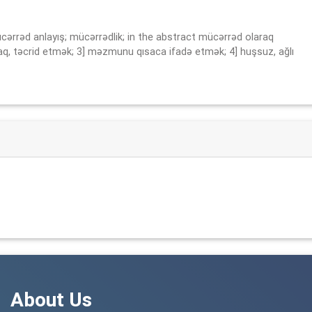
 mücərrəd anlayış; mücərrədlik; in the abstract mücərrəd olaraq
ırmaq, təcrid etmək; 3] məzmunu qısaca ifadə etmək; 4] huşsuz, ağlı
About Us