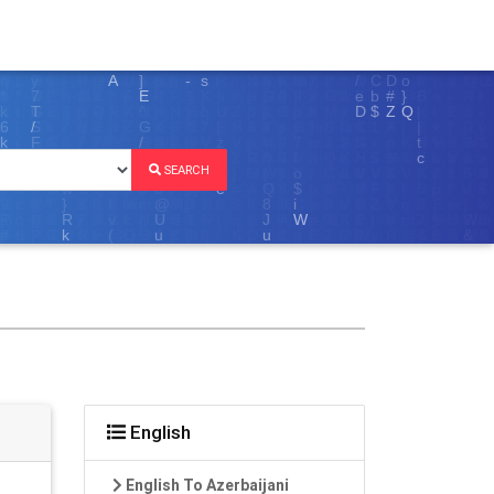
SEARCH
English
English To Azerbaijani