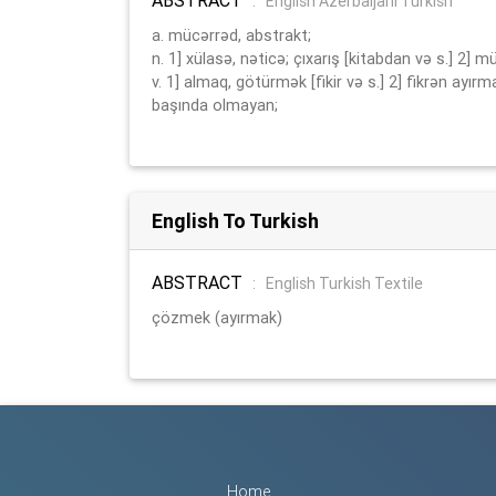
:
English Azerbaijani Turkish
a. mücərrəd, abstrakt;
n. 1] xülasə, nəticə; çıxarış [kitabdan və s.] 2]
v. 1] almaq, götürmək [fikir və s.] 2] fikrən ay
başında olmayan;
English To Turkish
ABSTRACT
:
English Turkish Textile
çözmek (ayırmak)
Home