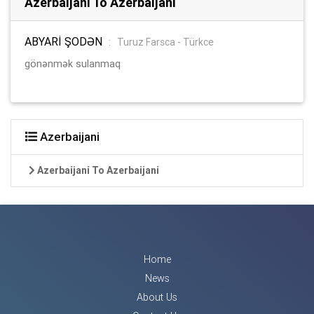
Azerbaijani To Azerbaijani
ABYARİ ŞODƏN
:
Turuz Farsca - Türkce
gönənmək sulanmaq
Azerbaijani
Azerbaijani To Azerbaijani
Home
News
About Us