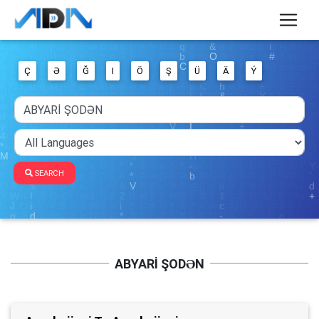
Ç
Ə
Ğ
I
Ö
Ş
Ü
Ä
Ý
SEARCH
ABYARİ ŞODƏN