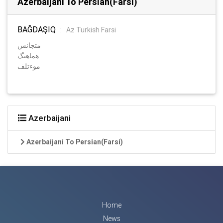
Azerbaijani To Persian(Farsi)
BAĞDAŞIQ
:
Az Turkish Farsi
متجانس
هماهنگ
موءتلف
Azerbaijani
Azerbaijani To Persian(Farsi)
Home
News