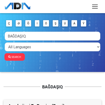
Ç
Ə
Ğ
I
Ö
Ş
Ü
Ä
Ý
SEARCH
BAĞDAŞIQ